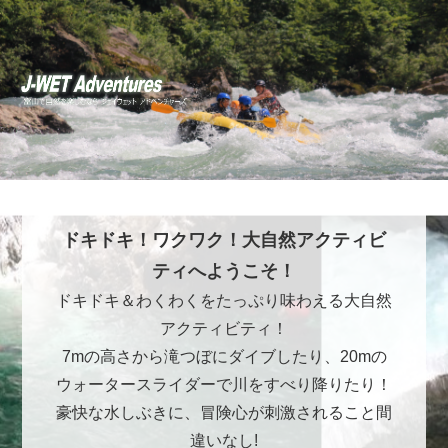
ドキドキ！ワクワク！大自然アクティビ
ティへようこそ！
ドキドキ＆わくわくをたっぷり味わえる大自然
アクティビティ！
7mの高さから滝つぼにダイブしたり、20mの
ウォータースライダーで川をすべり降りたり！
豪快な水しぶきに、冒険心が刺激されること間
違いなし!