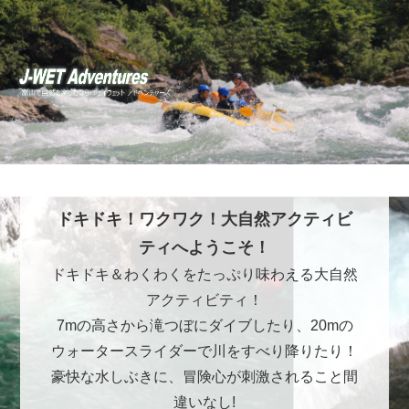
ドキドキ！ワクワク！大自然アクティビ
ティへようこそ！
ドキドキ＆わくわくをたっぷり味わえる大自然
アクティビティ！
7mの高さから滝つぼにダイブしたり、20mの
ウォータースライダーで川をすべり降りたり！
豪快な水しぶきに、冒険心が刺激されること間
違いなし!