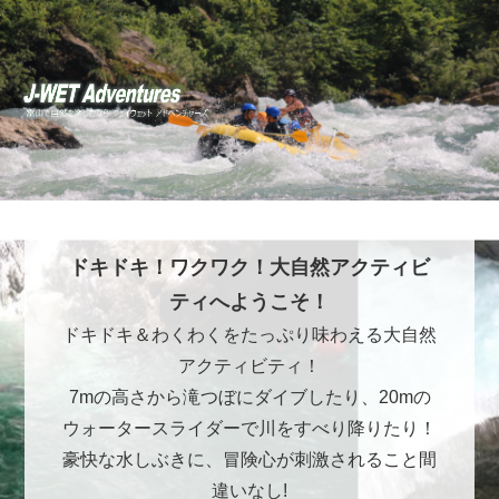
ドキドキ！ワクワク！大自然アクティビ
ティへようこそ！
ドキドキ＆わくわくをたっぷり味わえる大自然
アクティビティ！
7mの高さから滝つぼにダイブしたり、20mの
ウォータースライダーで川をすべり降りたり！
豪快な水しぶきに、冒険心が刺激されること間
違いなし!