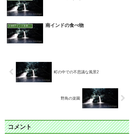
南インドの食べ物
J-WETインド支部～ヨガのこころ～
町の中での不思議な風景2
野鳥の楽園
コメント