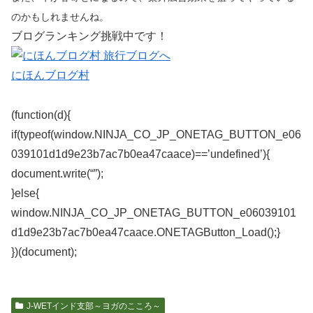
のかもしれませんね。
ブログランキング挑戦中です！
にほんブログ村
(function(d){
if(typeof(window.NINJA_CO_JP_ONETAG_BUTTON_e06
039101d1d9e23b7ac7b0ea47caace)==’undefined’){
document.write(“”);
}else{
window.NINJA_CO_JP_ONETAG_BUTTON_e06039101
d1d9e23b7ac7b0ea47caace.ONETAGButton_Load();}
})(document);
J-WETインド支部～ヨガのこころ～