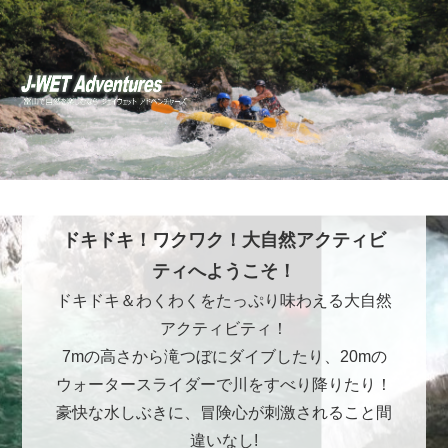
ドキドキ！ワクワク！大自然アクティビ
ティへようこそ！
ドキドキ＆わくわくをたっぷり味わえる大自然
アクティビティ！
7mの高さから滝つぼにダイブしたり、20mの
ウォータースライダーで川をすべり降りたり！
豪快な水しぶきに、冒険心が刺激されること間
違いなし!