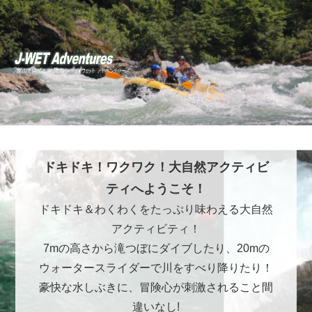
ドキドキ！ワクワク！大自然アクティビ
ティへようこそ！
ドキドキ＆わくわくをたっぷり味わえる大自然
アクティビティ！
7mの高さから滝つぼにダイブしたり、20mの
ウォータースライダーで川をすべり降りたり！
豪快な水しぶきに、冒険心が刺激されること間
違いなし!