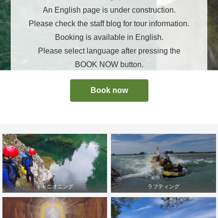
An English page is under construction.
Please check the staff blog for tour information.
Booking is available in English.
Please select language after pressing the
BOOK NOW button.
Book now
キャニオニング
ラフティング