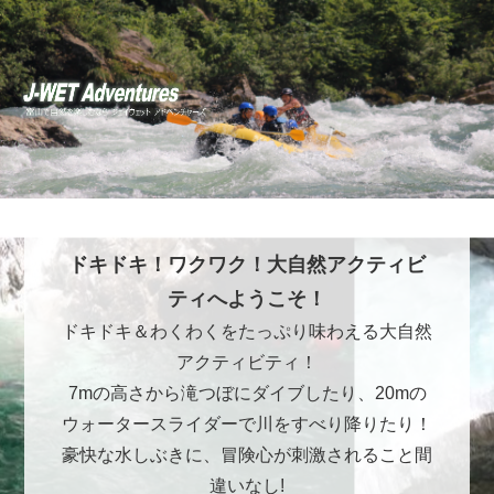
ドキドキ！ワクワク！大自然アクティビ
ティへようこそ！
ドキドキ＆わくわくをたっぷり味わえる大自然
アクティビティ！
7mの高さから滝つぼにダイブしたり、20mの
ウォータースライダーで川をすべり降りたり！
豪快な水しぶきに、冒険心が刺激されること間
違いなし!