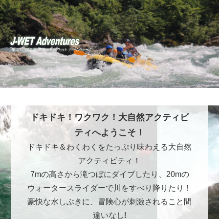
ドキドキ！ワクワク！大自然アクティビ
ティへようこそ！
ドキドキ＆わくわくをたっぷり味わえる大自然
アクティビティ！
7mの高さから滝つぼにダイブしたり、20mの
ウォータースライダーで川をすべり降りたり！
豪快な水しぶきに、冒険心が刺激されること間
違いなし!