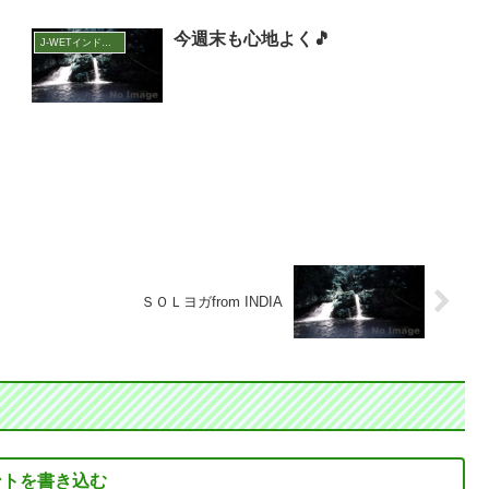
今週末も心地よく🎵
J-WETインド支部～ヨガのこころ～
ＳＯＬヨガfrom INDIA
ントを書き込む