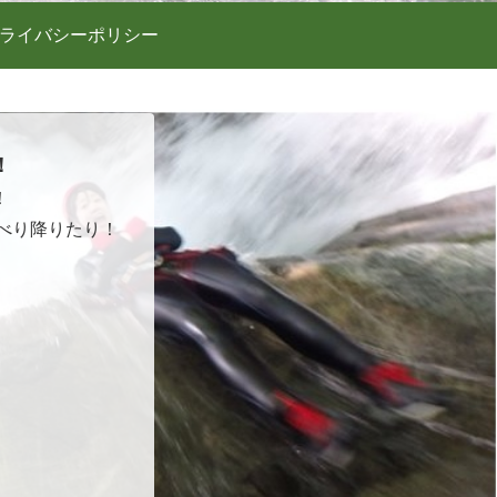
ライバシーポリシー
！
！
べり降りたり！