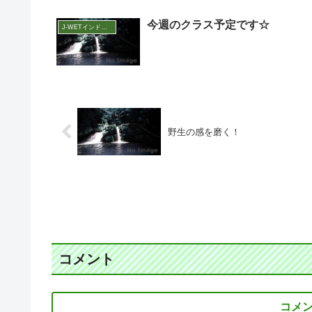
今週のクラス予定です☆
J-WETインド支部～ヨガのこころ～
野生の感を磨く！
コメント
コメ