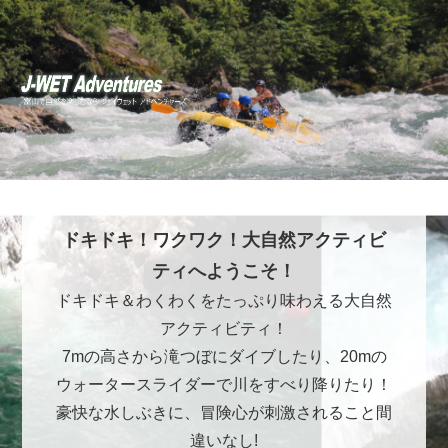
ドキドキ！ワクワク！大自然アクティビ
ティへようこそ！
ドキドキ＆わくわくをたっぷり味わえる大自然
アクティビティ！
7mの高さから滝つぼにダイブしたり、20mの
ウォータースライダーで川をすべり降りたり！
豪快な水しぶきに、冒険心が刺激されること間
違いなし!