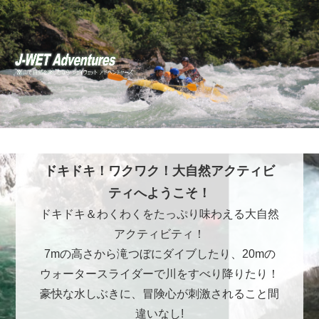
ドキドキ！ワクワク！大自然アクティビ
ティへようこそ！
ドキドキ＆わくわくをたっぷり味わえる大自然
アクティビティ！
7mの高さから滝つぼにダイブしたり、20mの
ウォータースライダーで川をすべり降りたり！
豪快な水しぶきに、冒険心が刺激されること間
違いなし!