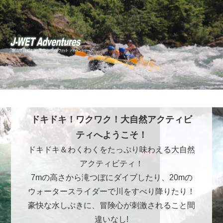
ドキドキ！ワクワク！大自然アクティビ
ティへようこそ！
ドキドキ＆わくわくをたっぷり味わえる大自然
アクティビティ！
7mの高さから滝つぼにダイブしたり、20mの
ウォータースライダーで川をすべり降りたり！
豪快な水しぶきに、冒険心が刺激されること間
違いなし!