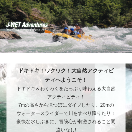
ドキドキ！ワクワク！大自然アクティビ
ティへようこそ！
ドキドキ＆わくわくをたっぷり味わえる大自然
アクティビティ！
7mの高さから滝つぼにダイブしたり、20mの
ウォータースライダーで川をすべり降りたり！
豪快な水しぶきに、冒険心が刺激されること間
違いなし!