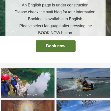
An English page is under construction.
Please check the staff blog for tour information.
Booking is available in English.
Please select language after pressing the
BOOK NOW button.
Book now
キャニオニング
ラフティング