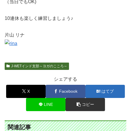
（当日でもOK)
10連休も楽しく練習しましょう♪
片山 リナ
J-WETインド支部～ヨガのこころ～
シェアする
X
Facebook
はてブ
LINE
コピー
関連記事