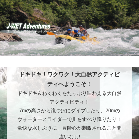
ドキドキ！ワクワク！大自然アクティビ
ティへようこそ！
ドキドキ＆わくわくをたっぷり味わえる大自然
アクティビティ！
7mの高さから滝つぼにダイブしたり、20mの
ウォータースライダーで川をすべり降りたり！
豪快な水しぶきに、冒険心が刺激されること間
違いなし!