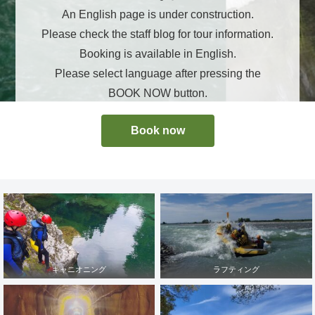
An English page is under construction.
Please check the staff blog for tour information.
Booking is available in English.
Please select language after pressing the
BOOK NOW button.
Book now
キャニオニング
ラフティング