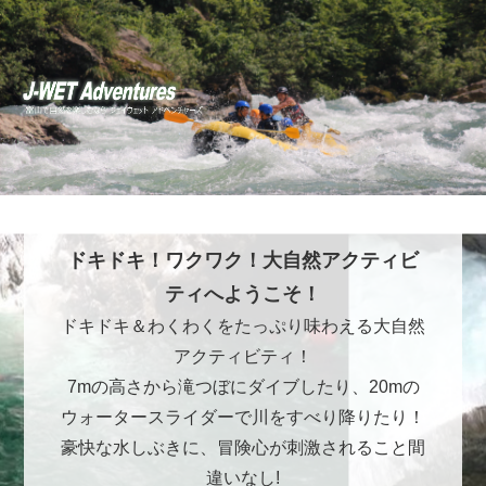
ドキドキ！ワクワク！大自然アクティビ
ティへようこそ！
ドキドキ＆わくわくをたっぷり味わえる大自然
アクティビティ！
7mの高さから滝つぼにダイブしたり、20mの
ウォータースライダーで川をすべり降りたり！
豪快な水しぶきに、冒険心が刺激されること間
違いなし!