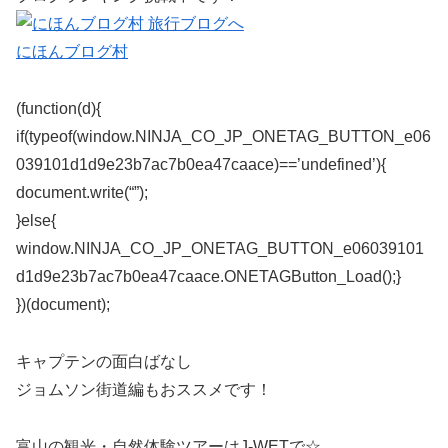
にほんブログ村
(function(d){
if(typeof(window.NINJA_CO_JP_ONETAG_BUTTON_e06
039101d1d9e23b7ac7b0ea47caace)==’undefined’){
document.write(“”);
}else{
window.NINJA_CO_JP_ONETAG_BUTTON_e06039101
d1d9e23b7ac7b0ea47caace.ONETAGButton_Load();}
})(document);
キャプテンの面白ばなし
ジョムソン街道編もおススメです！
富山の観光・自然体験ツアーはJ-WETで☆