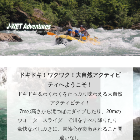
ドキドキ！ワクワク！大自然アクティビ
ティへようこそ！
ドキドキ＆わくわくをたっぷり味わえる大自然
アクティビティ！
7mの高さから滝つぼにダイブしたり、20mの
ウォータースライダーで川をすべり降りたり！
豪快な水しぶきに、冒険心が刺激されること間
違いなし!