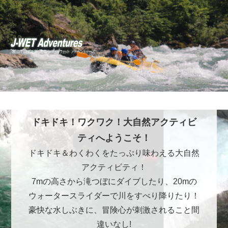
ドキドキ！ワクワク！大自然アクティビ
ティへようこそ！
ドキドキ＆わくわくをたっぷり味わえる大自然
アクティビティ！
7mの高さから滝つぼにダイブしたり、20mの
ウォータースライダーで川をすべり降りたり！
豪快な水しぶきに、冒険心が刺激されること間
違いなし!