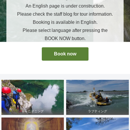
An English page is under construction.
Please check the staff blog for tour information.
Booking is available in English.
Please select language after pressing the
BOOK NOW button.
Book now
キャニオニング
ラフティング