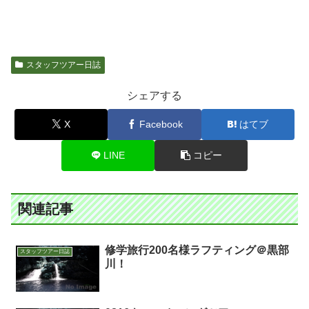
スタッフツアー日誌
シェアする
X
Facebook
はてブ
LINE
コピー
関連記事
修学旅行200名様ラフティング＠黒部
スタッフツアー日誌
川！