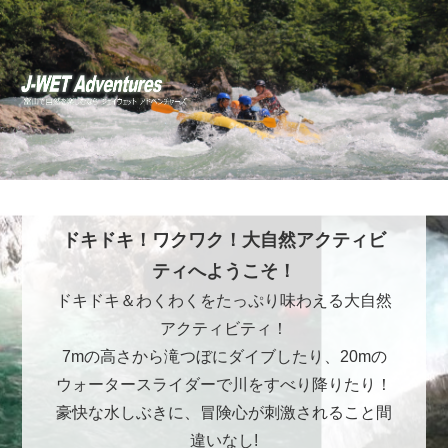
ドキドキ！ワクワク！大自然アクティビ
ティへようこそ！
ドキドキ＆わくわくをたっぷり味わえる大自然
アクティビティ！
7mの高さから滝つぼにダイブしたり、20mの
ウォータースライダーで川をすべり降りたり！
豪快な水しぶきに、冒険心が刺激されること間
違いなし!