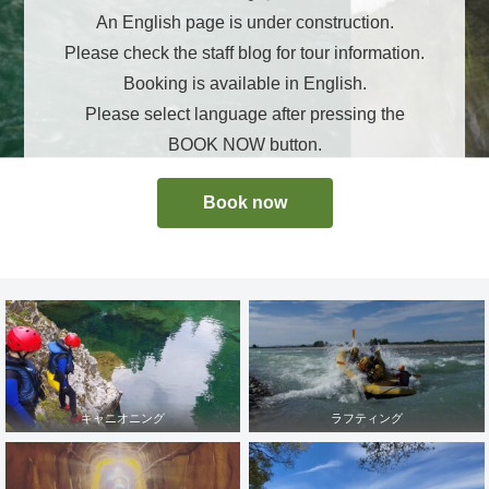
An English page is under construction.
Please check the staff blog for tour information.
Booking is available in English.
Please select language after pressing the
BOOK NOW button.
Book now
キャニオニング
ラフティング