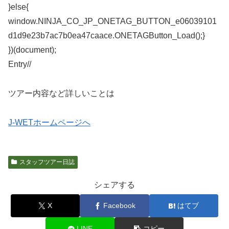
}else{
window.NINJA_CO_JP_ONETAG_BUTTON_e06039101
d1d9e23b7ac7b0ea47caace.ONETAGButton_Load();}
})(document);
Entry/
/
ツアー内容など詳しいことは
J-WETホームページへ
スタッフツアー日誌
シェアする
X
Facebook
はてブ
LINE
コピー