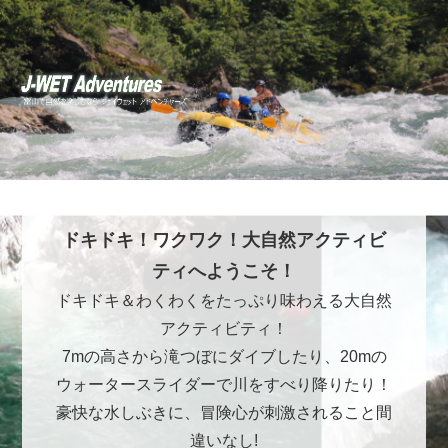
ドキドキ！ワクワク！大自然アクティビ
ティへようこそ！
ドキドキ＆わくわくをたっぷり味わえる大自然
アクティビティ！
7mの高さから滝つぼにダイブしたり、20mの
ウォータースライダーで川をすべり降りたり！
豪快な水しぶきに、冒険心が刺激されること間
違いなし!