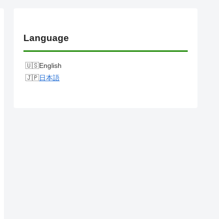
Language
English
日本語