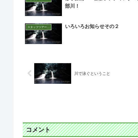
部川！
いろいろお知らせその２
スタッフツアー日誌
川で泳ぐということ
コメント