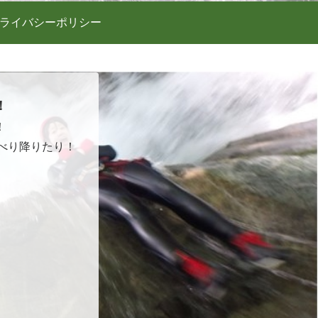
ライバシーポリシー
！
！
べり降りたり！