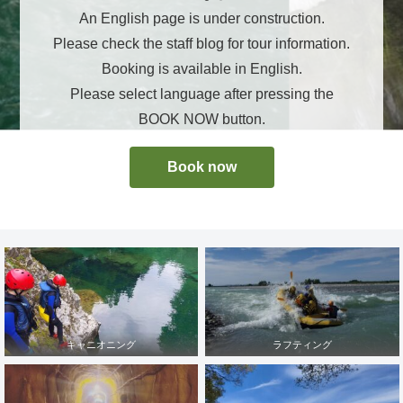
An English page is under construction.
Please check the staff blog for tour information.
Booking is available in English.
Please select language after pressing the
BOOK NOW button.
Book now
キャニオニング
ラフティング