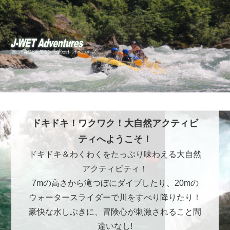
ドキドキ！ワクワク！大自然アクティビ
ティへようこそ！
ドキドキ＆わくわくをたっぷり味わえる大自然
アクティビティ！
7mの高さから滝つぼにダイブしたり、20mの
ウォータースライダーで川をすべり降りたり！
豪快な水しぶきに、冒険心が刺激されること間
違いなし!