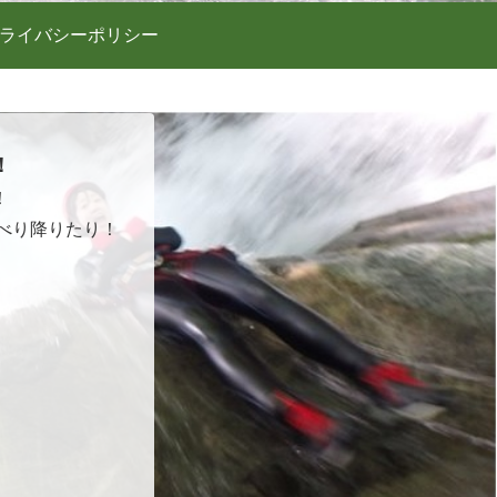
ライバシーポリシー
！
！
べり降りたり！