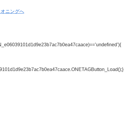
e06039101d1d9e23b7ac7b0ea47caace)==’undefined’){
1d1d9e23b7ac7b0ea47caace.ONETAGButton_Load();}