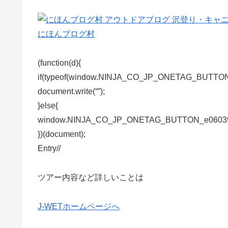
にほんブログ村
(function(d){
if(typeof(window.NINJA_CO_JP_ONETAG_BUTTON_
document.write(“”);
}else{
window.NINJA_CO_JP_ONETAG_BUTTON_e0603910
})(document);
Entry/
/
ツアー内容など詳しいことは
J-WETホームページへ