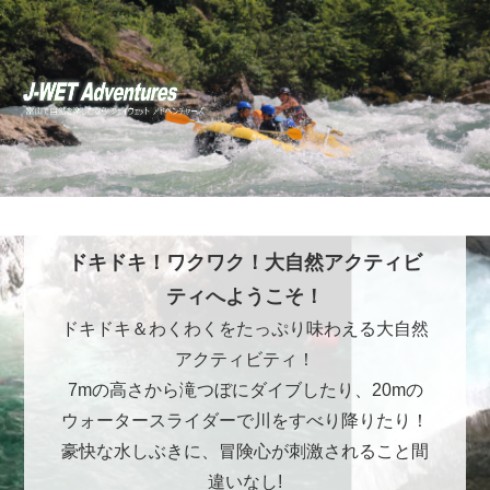
ドキドキ！ワクワク！大自然アクティビ
ティへようこそ！
ドキドキ＆わくわくをたっぷり味わえる大自然
アクティビティ！
7mの高さから滝つぼにダイブしたり、20mの
ウォータースライダーで川をすべり降りたり！
豪快な水しぶきに、冒険心が刺激されること間
違いなし!