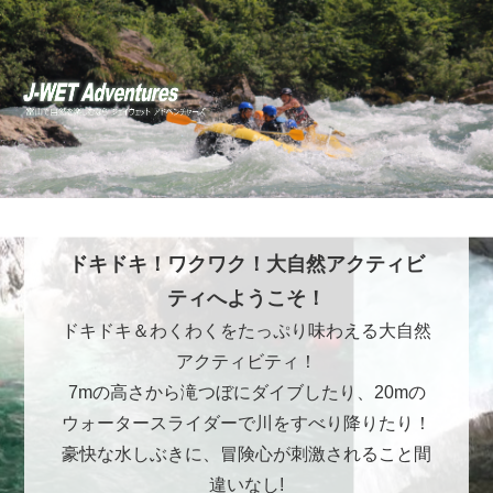
ドキドキ！ワクワク！大自然アクティビ
ティへようこそ！
ドキドキ＆わくわくをたっぷり味わえる大自然
アクティビティ！
7mの高さから滝つぼにダイブしたり、20mの
ウォータースライダーで川をすべり降りたり！
豪快な水しぶきに、冒険心が刺激されること間
違いなし!