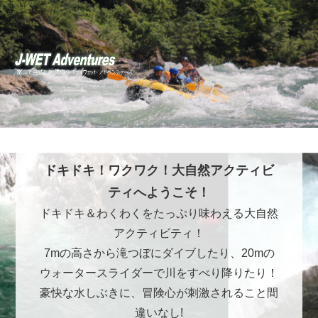
ドキドキ！ワクワク！大自然アクティビ
ティへようこそ！
ドキドキ＆わくわくをたっぷり味わえる大自然
アクティビティ！
7mの高さから滝つぼにダイブしたり、20mの
ウォータースライダーで川をすべり降りたり！
豪快な水しぶきに、冒険心が刺激されること間
違いなし!