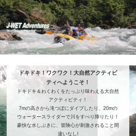
ドキドキ！ワクワク！大自然アクティビ
ティへようこそ！
ドキドキ＆わくわくをたっぷり味わえる大自然
アクティビティ！
7mの高さから滝つぼにダイブしたり、20mの
ウォータースライダーで川をすべり降りたり！
豪快な水しぶきに、冒険心が刺激されること間
違いなし!