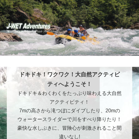
ドキドキ！ワクワク！大自然アクティビ
ティへようこそ！
ドキドキ＆わくわくをたっぷり味わえる大自然
アクティビティ！
7mの高さから滝つぼにダイブしたり、20mの
ウォータースライダーで川をすべり降りたり！
豪快な水しぶきに、冒険心が刺激されること間
違いなし!