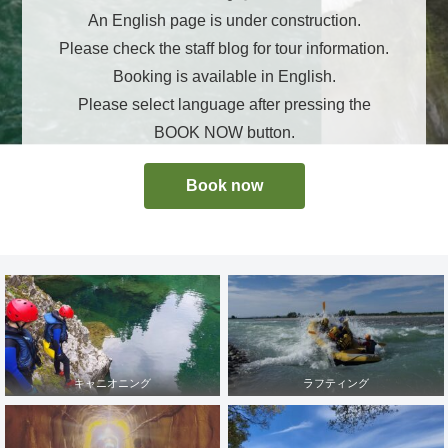
An English page is under construction.
Please check the staff blog for tour information.
Booking is available in English.
Please select language after pressing the
BOOK NOW button.
Book now
キャニオニング
ラフティング