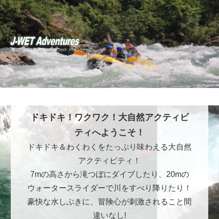
ドキドキ！ワクワク！大自然アクティビ
ティへようこそ！
ドキドキ＆わくわくをたっぷり味わえる大自然
アクティビティ！
7mの高さから滝つぼにダイブしたり、20mの
ウォータースライダーで川をすべり降りたり！
豪快な水しぶきに、冒険心が刺激されること間
違いなし!