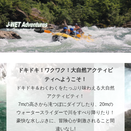
ドキドキ！ワクワク！大自然アクティビ
ティへようこそ！
ドキドキ＆わくわくをたっぷり味わえる大自然
アクティビティ！
7mの高さから滝つぼにダイブしたり、20mの
ウォータースライダーで川をすべり降りたり！
豪快な水しぶきに、冒険心が刺激されること間
違いなし!