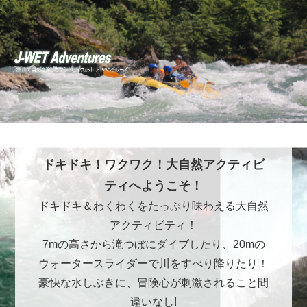
ドキドキ！ワクワク！大自然アクティビ
ティへようこそ！
ドキドキ＆わくわくをたっぷり味わえる大自然
アクティビティ！
7mの高さから滝つぼにダイブしたり、20mの
ウォータースライダーで川をすべり降りたり！
豪快な水しぶきに、冒険心が刺激されること間
違いなし!