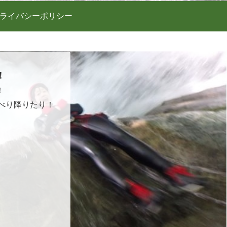
ライバシーポリシー
！
！
べり降りたり！