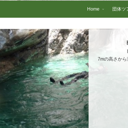
Home
団体ツ
7mの高さか