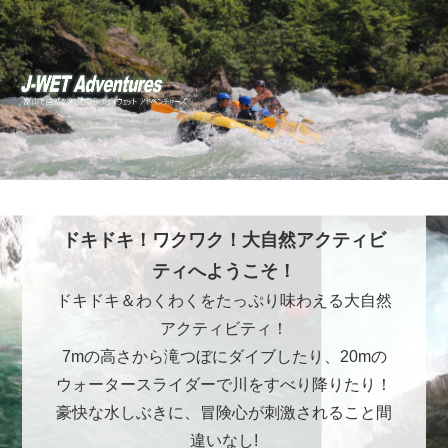
ドキドキ！ワクワク！大自然アクティビ
ティへようこそ！
ドキドキ＆わくわくをたっぷり味わえる大自然
アクティビティ！
7mの高さから滝つぼにダイブしたり、20mの
ウォータースライダーで川をすべり降りたり！
豪快な水しぶきに、冒険心が刺激されること間
違いなし!