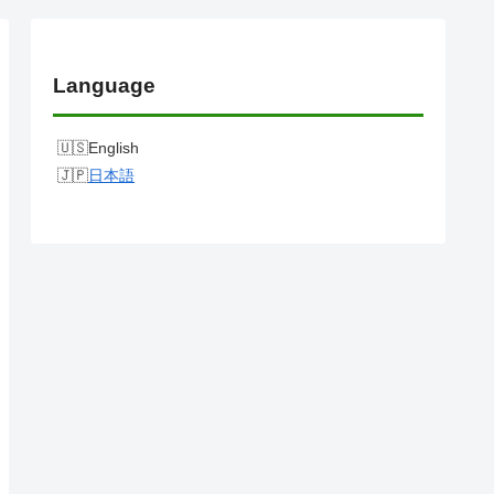
Language
English
日本語