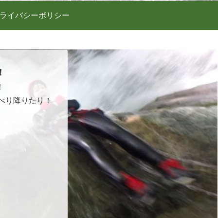
ライバシーポリシー
！
！
べり降りたり！