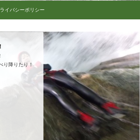
ライバシーポリシー
！
！
べり降りたり！