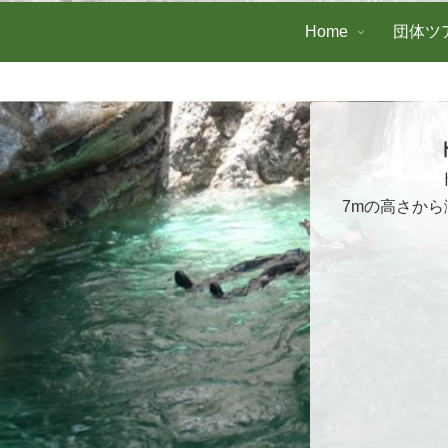
Home
団体ツ
7mの高さか