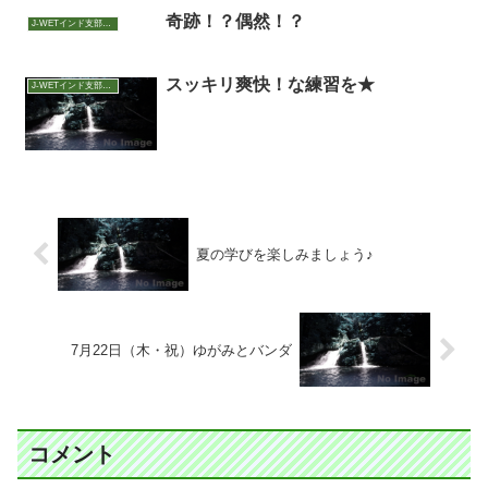
奇跡！？偶然！？
J-WETインド支部～ヨガのこころ～
スッキリ爽快！な練習を★
J-WETインド支部～ヨガのこころ～
夏の学びを楽しみましょう♪
7月22日（木・祝）ゆがみとバンダ
コメント