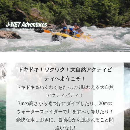
ドキドキ！ワクワク！大自然アクティビ
ティへようこそ！
ドキドキ＆わくわくをたっぷり味わえる大自然
アクティビティ！
7mの高さから滝つぼにダイブしたり、20mの
ウォータースライダーで川をすべり降りたり！
豪快な水しぶきに、冒険心が刺激されること間
違いなし!