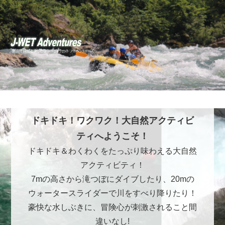
ドキドキ！ワクワク！大自然アクティビ
ティへようこそ！
ドキドキ＆わくわくをたっぷり味わえる大自然
アクティビティ！
7mの高さから滝つぼにダイブしたり、20mの
ウォータースライダーで川をすべり降りたり！
豪快な水しぶきに、冒険心が刺激されること間
違いなし!