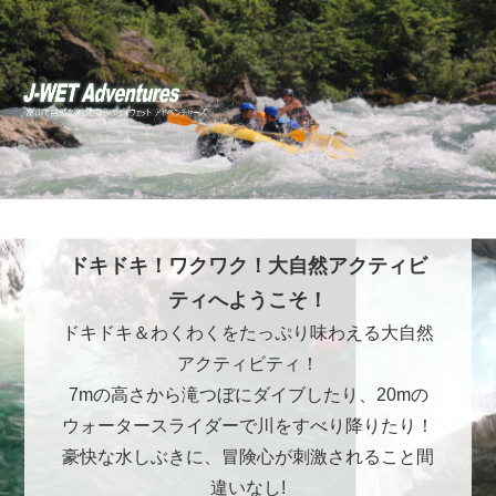
ドキドキ！ワクワク！大自然アクティビ
ティへようこそ！
ドキドキ＆わくわくをたっぷり味わえる大自然
アクティビティ！
7mの高さから滝つぼにダイブしたり、20mの
ウォータースライダーで川をすべり降りたり！
豪快な水しぶきに、冒険心が刺激されること間
違いなし!