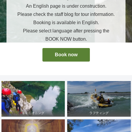
An English page is under construction.
Please check the staff blog for tour information.
Booking is available in English.
Please select language after pressing the
BOOK NOW button.
Book now
キャニオニング
ラフティング