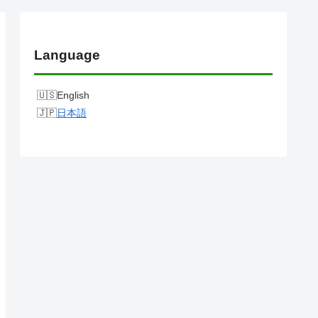
Language
English
日本語