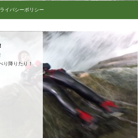
ライバシーポリシー
！
！
べり降りたり！