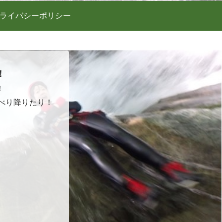
ライバシーポリシー
！
！
べり降りたり！