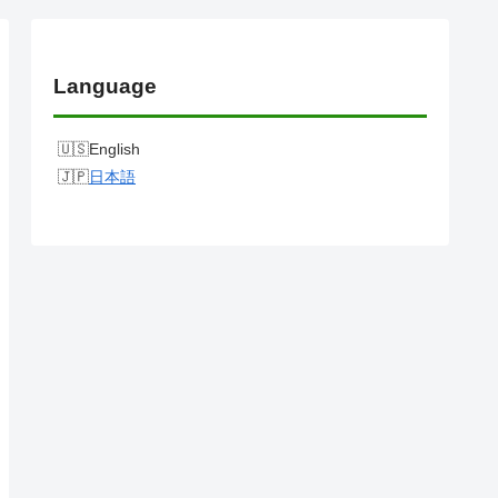
Language
English
日本語