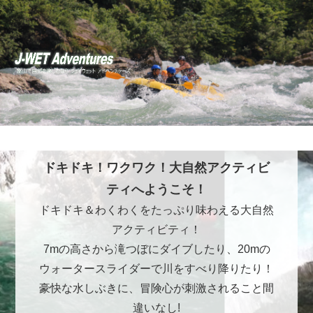
ドキドキ！ワクワク！大自然アクティビ
ティへようこそ！
ドキドキ＆わくわくをたっぷり味わえる大自然
アクティビティ！
7mの高さから滝つぼにダイブしたり、20mの
ウォータースライダーで川をすべり降りたり！
豪快な水しぶきに、冒険心が刺激されること間
違いなし!