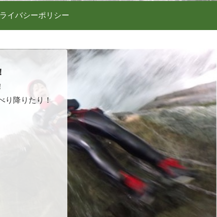
ライバシーポリシー
！
！
べり降りたり！