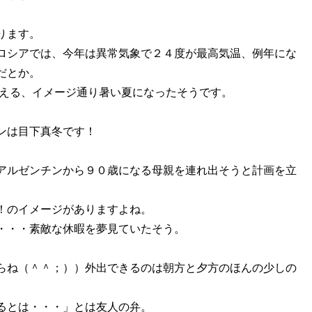
ります。
ロシアでは、今年は異常気象で２４度が最高気温、例年にな
だとか。
える、
イメージ通り暑い夏になった
そうです
。
ンは目下真冬
です！
アルゼンチンから
９０歳
になる
母親を
連れ出そうと計画を立
！のイメージがありますよね。
・・・素敵な
休暇
を夢見ていたそう。
らね（＾＾；））
外出
できるのは朝方と夕方のほんの少しの
るとは・・・
」
とは友人の弁。