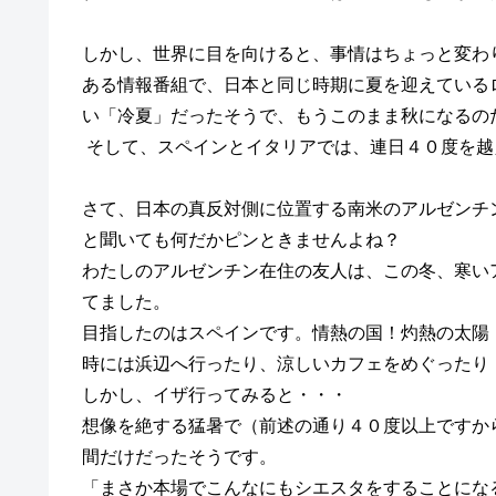
しかし、世界に目を向けると、事情はちょっと変わ
ある情報番組で、日本と同じ時期に夏を迎えている
い「冷夏」だったそうで、もうこのまま秋になるの
そして、
スペインとイタリア
では、
連日４０度
を越
さて、日本の
真反対側に位置する
南米の
アルゼンチ
と聞いても何だかピンと
きませんよね？
わたしのアルゼンチン在住の友人は、この冬、寒い
てました。
目指したのはスペインです。情熱の国！灼熱の太陽
時には浜辺へ行ったり、涼しいカフェ
をめぐったり
しかし、イザ行ってみると・・・
想像を絶する
猛暑
で（前述の通り４０度以上ですか
間だけだったそうです。
「まさか本場
で
こんなにも
シエスタをすることにな