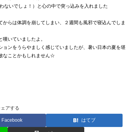
わないでしょ
！）と心の中で突っ込みを入れました
て
からは体調を崩してしまい、
２週間も風邪で
寝込んでしま
と嘆いていまし
たよ。
ションをうらやましく感じていましたが、暑い日本の夏を堪
敵なことかもしれません☆
シェアする
Facebook
はてブ